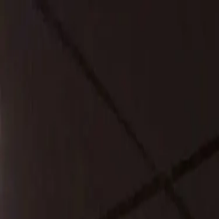
Naar hoofdinhoud
Donker Duyvisweg 285
,
3316 BL
Dordrecht
078 842 6635